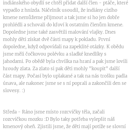
indiánského obydlí se chtěl přidat další člen - ptáče, které
vypadlo z hnízda. Náčelník usoudil, že indiány cizího
kmene nemůžeme přijmout a tak jsme si ho jen dobře
prohlédli a schovali do křoví k ostatním členům kmene.
Dopoledne jsme také zasvětili malování vlajky. Dnes
mohly děti získat dvě části mapy k pokladu. První
dopoledne, když odpovídali na zapeklité otázky. K obědu
jsme měli čočkovou polévku a sladké knedlíky s
jahodami. Po obědě byla chvilka na hraní a pak jsme lovili
hroudy zlata. Za zlato si pak děti mohly "koupit" další
část mapy. Počasí bylo uplakané a tak na nás trošku padla
únava, ale nakonec jsme se s ní poprali a zakončili den se
slovesy. :)
Středa - Ráno jsme místo rozcvičky těla, začali
rozcvičkou mozku :D Bylo taky potřeba vylepšit náš
kmenový oheň. Zjistili jsme, že děti mají potíže se slovní