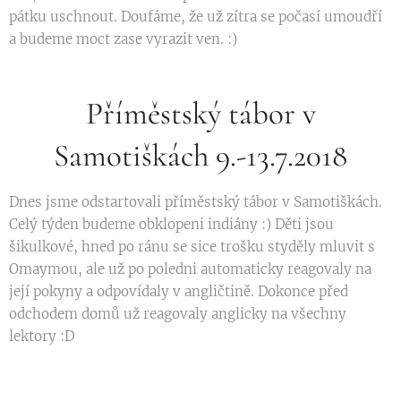
pátku uschnout. Doufáme, že už zítra se počasí umoudří
a budeme moct zase vyrazit ven. :)
Příměstský tábor v
Samotiškách 9.-13.7.2018
Dnes jsme odstartovali příměstský tábor v Samotiškách.
Celý týden budeme obklopeni indiány :) Děti jsou
šikulkové, hned po ránu se sice trošku styděly mluvit s
Omaymou, ale už po poledni automaticky reagovaly na
její pokyny a odpovídaly v angličtině. Dokonce před
odchodem domů už reagovaly anglicky na všechny
lektory :D