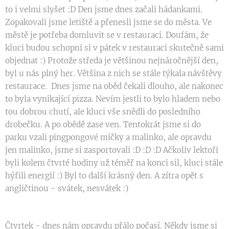
to i velmi slyšet :D Den jsme dnes začali hádankami.
Zopakovali jsme letiště a přenesli jsme se do města. Ve
městě je potřeba domluvit se v restauraci. Doufám, že
kluci budou schopni si v pátek v restauraci skutečně sami
objednat :) Protože středa je většinou nejnáročnější den,
byl u nás plný her. Většina z nich se stále týkala návštěvy
restaurace. Dnes jsme na oběd čekali dlouho, ale nakonec
to byla vynikající pizza. Nevím jestli to bylo hladem nebo
tou dobrou chutí, ale kluci vše snědli do posledního
drobečku. A po obědě zase ven. Tentokrát jsme si do
parku vzali pingpongové míčky a malinko, ale opravdu
jen malinko, jsme si zasportovali :D :D :D Ačkoliv lektoři
byli kolem čtvrté hodiny už téměř na konci sil, kluci stále
hýřili energií :) Byl to další krásný den. A zítra opět s
angličtinou - svátek, nesvátek :)
Čtvrtek - dnes nám opravdu přálo počasí. Někdy jsme si