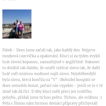
Pátek - Dnes jsme začali tak, jako každý den. Nejprve
mozková rozcvička a opakování. Kluci si za týden zvykli
hrát slovní kopanou, samozřejmě v angličtině. Nakonec
to dotáhli tak daleko, že uměli vybírat slova tak, že další
hráč měl mizivou možnost najít slovo. Nejoblíbenější
byla slova, která končila na "Y" :)Bohužel koupání se
dnes nemohlo konat, počasí nás vypeklo - jestli se to v té
zimě tak dá říct :D Aby kluci měli přeci jen trošíčku
pohybu, přidali jsme tichou poštu: Tichou, ale svižnou :)
Peťa s Šímou nám formou domácí přípravy přichystali