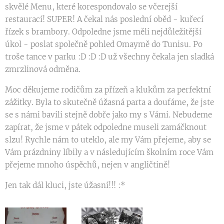
skvělé Menu, které korespondovalo se včerejší
restaurací! SUPER! A čekal nás poslední oběd - kuřecí
řízek s brambory. Odpoledne jsme měli nejdůležitější
úkol - poslat společně pohled Omaymě do Tunisu. Po
troše tance v parku :D :D :D už všechny čekala jen sladká
zmrzlinová odměna.
Moc děkujeme rodičům za přízeň a klukům za perfektní
zážitky. Byla to skutečně úžasná parta a doufáme, že jste
se s námi bavili stejně dobře jako my s Vámi. Nebudeme
zapírat, že jsme v pátek odpoledne museli zamáčknout
slzu! Rychle nám to uteklo, ale my Vám přejeme, aby se
Vám prázdniny líbily a v následujícím školním roce Vám
přejeme mnoho úspěchů, nejen v angličtině!
Jen tak dál kluci, jste úžasní!!! :*