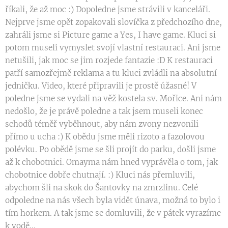
říkali, že až moc :) Dopoledne jsme strávili v kanceláři.
Nejprve jsme opět zopakovali slovíčka z předchozího dne,
zahráli jsme si Picture game a Yes, I have game. Kluci si
potom museli vymyslet svojí vlastní restauraci. Ani jsme
netušili, jak moc se jim rozjede fantazie :D K restauraci
patří samozřejmě reklama a tu kluci zvládli na absolutní
jedničku. Video, které připravili je prostě úžasné! V
poledne jsme se vydali na věž kostela sv. Mořice. Ani nám
nedošlo, že je právě poledne a tak jsem museli konec
schodů téměř vyběhnout, aby nám zvony nezvonili
přímo u ucha :) K obědu jsme měli rizoto a fazolovou
polévku. Po obědě jsme se šli projít do parku, došli jsme
až k chobotnici. Omayma nám hned vyprávěla o tom, jak
chobotnice dobře chutnají. :) Kluci nás přemluvili,
abychom šli na skok do Šantovky na zmrzlinu. Celé
odpoledne na nás všech byla vidět únava, možná to bylo i
tím horkem. A tak jsme se domluvili, že v pátek vyrazíme
k vodě...