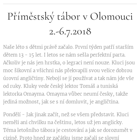
Příměstský tábor v Olomouci
2.-6.7.2018
Naše léto s dětmi právě začalo. První týden patří starším
dětem 13 - 15 let. I letos se nám sešla perfektní parta.
Ačkoliv je nás jen hrstka, o legraci není nouze. Kluci jsou
moc šikovní a všichni nás překvapili svou velice dobrou
úrovní angličtiny. Nebojí se jí používat a tak nám jde vše
od ruky. Kluky vede český lektor Tomáš a tuniská
lektorka Omayma. Omayma vůbec neumí česky, takže
jediná možnost, jak se s ní domluvit, je angličtina.
Pondělí - Jak jinak začít, než se všem představit. Kluci
neměli ani chvilku na češtinu, letos už jen anglicky.
Téma letošního tábora je cestování a jak se dorozumět v
cizině. Proto hned ze začátku jsme začali se slovní