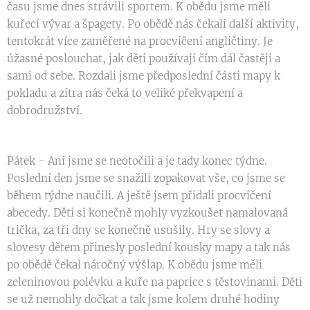
času jsme dnes strávili sportem. K obědu jsme měli
kuřecí vývar a špagety. Po obědě nás čekali další aktivity,
tentokrát více zaměřené na procvičení angličtiny. Je
úžasné poslouchat, jak děti používají čím dál častěji a
sami od sebe. Rozdali jsme předposlední části mapy k
pokladu a zítra nás čeká to veliké překvapení a
dobrodružství.
Pátek - Ani jsme se neotočili a je tady konec týdne.
Poslední den jsme se snažili zopakovat vše, co jsme se
během týdne naučili. A ještě jsem přidali procvičení
abecedy. Děti si konečně mohly vyzkoušet namalovaná
trička, za tři dny se konečně usušily. Hry se slovy a
slovesy dětem přinesly poslední kousky mapy a tak nás
po obědě čekal náročný výšlap. K obědu jsme měli
zeleninovou polévku a kuře na paprice s těstovinami. Děti
se už nemohly dočkat a tak jsme kolem druhé hodiny