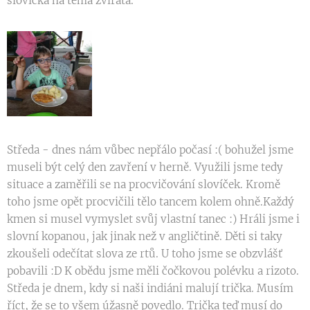
slovíčka na téma zvířata.
Středa - dnes nám vůbec nepřálo počasí :( bohužel jsme
museli být celý den zavření v herně. Využili jsme tedy
situace a zaměřili se na procvičování slovíček. Kromě
toho jsme opět procvičili tělo tancem kolem ohně.Každý
kmen si musel vymyslet svůj vlastní tanec :) Hráli jsme i
slovní kopanou, jak jinak než v angličtině. Děti si taky
zkoušeli odečítat slova ze rtů. U toho jsme se obzvlášť
pobavili :D K obědu jsme měli čočkovou polévku a rizoto.
Středa je dnem, kdy si naši indiáni malují trička. Musím
říct, že se to všem úžasně povedlo. Trička teď musí do