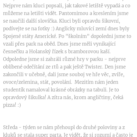
Nejprve nám kluci popsali, jak takové letiště vypadá a co
můžeme na letišti vidět. Pantomimou a kreslením jsme
se naučili další slovíčka. Kluci byli opravdu šikovní,
podívejte se na fotky :) Anglicky mluvící zemí dnes byly
Spojené státy Americké. Po "školním" dopoledni jsme to
vzali přes park na oběd. Dnes jsme měli vynikající
česnečku a Holanský řízek s bramborovou kaší.
Odpoledne jsme si zahráli různé hry v parku - nejprve
oblíbené odečítání ze rtů a pak ještě Twister. Den jsme
zakončili v učebně, dali jsme souboj ve hře věc, zvíře,
ovoce/zelenina, stát, povolání. Mezitím nám jeden
studentík namaloval krásné obrázky na tabuli. Je to
opravdový šikulka! A zítra nás, krom angličtiny, čeká
pizza! :)
Středa - týden se nám přehoupl do druhé poloviny a z
kluků se stala super parta. Je vidět, že si rozumí a často je