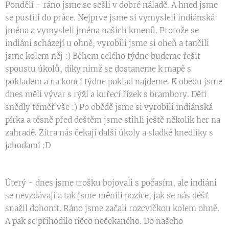
Pondělí - ráno jsme se sešli v dobré náladě. A hned jsme
se pustili do práce. Nejprve jsme si vymysleli indiánská
jména a vymysleli jména našich kmenů. Protože se
indiáni scházejí u ohně, vyrobili jsme si oheň a tančili
jsme kolem něj :) Během celého týdne budeme řešit
spoustu úkolů, díky nimž se dostaneme k mapě s
pokladem a na konci týdne poklad najdeme. K obědu jsme
dnes měli vývar s rýží a kuřecí řízek s brambory. Děti
snědly téměř vše :) Po obědě jsme si vyrobili indiánská
pírka a těsně před deštěm jsme stihli ještě několik her na
zahradě. Zítra nás čekají další úkoly a sladké knedlíky s
jahodami :D
Úterý - dnes jsme trošku bojovali s počasím, ale indiáni
se nevzdávají a tak jsme měnili pozice, jak se nás déšť
snažil dohonit. Ráno jsme začali rozcvičkou kolem ohně.
A pak se přihodilo něco nečekaného. Do našeho