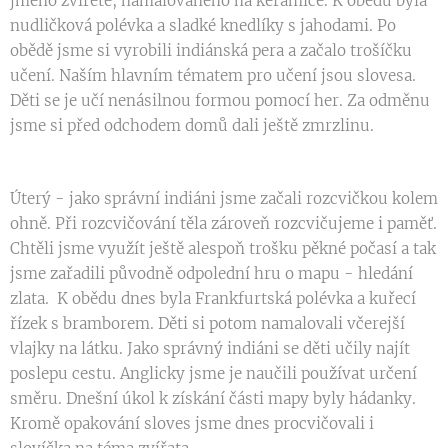
jméno zvířete, namalovaného na keramice. K obědu byla
nudličková polévka a sladké knedlíky s jahodami. Po
obědě jsme si vyrobili indiánská pera a začalo trošíčku
učení. Naším hlavním tématem pro učení jsou slovesa.
Děti se je učí nenásilnou formou pomocí her. Za odměnu
jsme si před odchodem domů dali ještě zmrzlinu.
Úterý - jako správní indiáni jsme začali rozcvičkou kolem
ohně. Při rozcvičování těla zároveň rozcvičujeme i paměť.
Chtěli jsme využít ještě alespoň trošku pěkné počasí a tak
jsme zařadili původně odpolední hru o mapu - hledání
zlata. K obědu dnes byla Frankfurtská polévka a kuřecí
řízek s bramborem. Děti si potom namalovali včerejší
vlajky na látku. Jako správný indiáni se děti učily najít
poslepu cestu. Anglicky jsme je naučili používat určení
směru. Dnešní úkol k získání části mapy byly hádanky.
Kromě opakování sloves jsme dnes procvičovali i