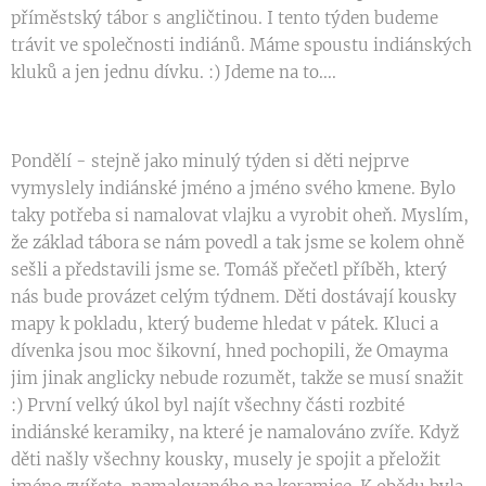
příměstský tábor s angličtinou. I tento týden budeme
trávit ve společnosti indiánů. Máme spoustu indiánských
kluků a jen jednu dívku. :) Jdeme na to....
Pondělí - stejně jako minulý týden si děti nejprve
vymyslely indiánské jméno a jméno svého kmene. Bylo
taky potřeba si namalovat vlajku a vyrobit oheň. Myslím,
že základ tábora se nám povedl a tak jsme se kolem ohně
sešli a představili jsme se. Tomáš přečetl příběh, který
nás bude provázet celým týdnem. Děti dostávají kousky
mapy k pokladu, který budeme hledat v pátek. Kluci a
dívenka jsou moc šikovní, hned pochopili, že Omayma
jim jinak anglicky nebude rozumět, takže se musí snažit
:) První velký úkol byl najít všechny části rozbité
indiánské keramiky, na které je namalováno zvíře. Když
děti našly všechny kousky, musely je spojit a přeložit