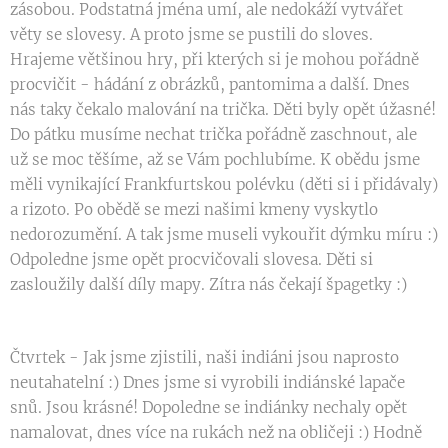
zásobou. Podstatná jména umí, ale nedokáží vytvářet
věty se slovesy. A proto jsme se pustili do sloves.
Hrajeme většinou hry, při kterých si je mohou pořádně
procvičit - hádání z obrázků, pantomima a další. Dnes
nás taky čekalo malování na trička. Děti byly opět úžasné!
Do pátku musíme nechat trička pořádně zaschnout, ale
už se moc těšíme, až se Vám pochlubíme. K obědu jsme
měli vynikající Frankfurtskou polévku (děti si i přidávaly)
a rizoto. Po obědě se mezi našimi kmeny vyskytlo
nedorozumění. A tak jsme museli vykouřit dýmku míru :)
Odpoledne jsme opět procvičovali slovesa. Děti si
zasloužily další díly mapy. Zítra nás čekají špagetky :)
Čtvrtek - Jak jsme zjistili, naši indiáni jsou naprosto
neutahatelní :) Dnes jsme si vyrobili indiánské lapače
snů. Jsou krásné! Dopoledne se indiánky nechaly opět
namalovat, dnes více na rukách než na obličeji :) Hodně