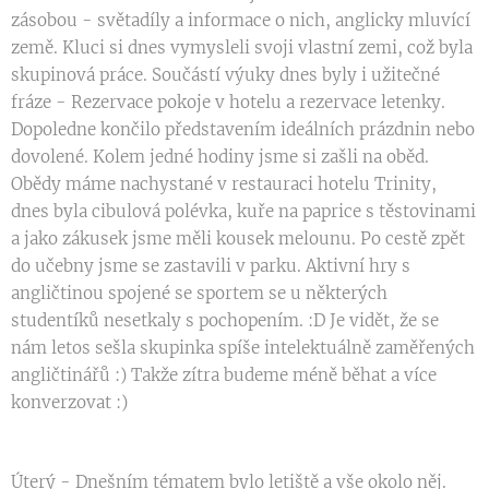
zásobou - světadíly a informace o nich, anglicky mluvící
země. Kluci si dnes vymysleli svoji vlastní zemi, což byla
skupinová práce. Součástí výuky dnes byly i užitečné
fráze - Rezervace pokoje v hotelu a rezervace letenky.
Dopoledne končilo představením ideálních prázdnin nebo
dovolené. Kolem jedné hodiny jsme si zašli na oběd.
Obědy máme nachystané v restauraci hotelu Trinity,
dnes byla cibulová polévka, kuře na paprice s těstovinami
a jako zákusek jsme měli kousek melounu. Po cestě zpět
do učebny jsme se zastavili v parku. Aktivní hry s
angličtinou spojené se sportem se u některých
studentíků nesetkaly s pochopením. :D Je vidět, že se
nám letos sešla skupinka spíše intelektuálně zaměřených
angličtinářů :) Takže zítra budeme méně běhat a více
konverzovat :)
Úterý - Dnešním tématem bylo letiště a vše okolo něj.