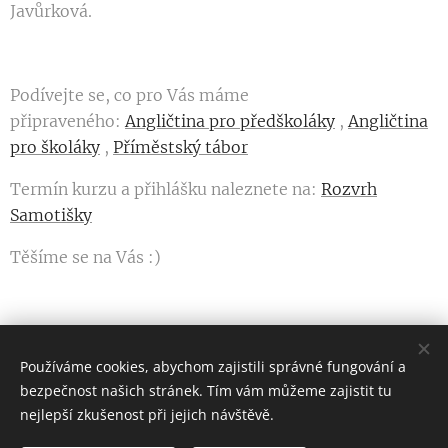
Javůrková.
Podívejte se, co pro Vás máme
připraveného:
Angličtina pro předškoláky
,
Angličtina
pro školáky
,
Příměstský tábor
Termín kurzu a přihlášku naleznete na:
Rozvrh
Samotišky
Těšíme se na Vás :)
Používáme cookies, abychom zajistili správné fungování a
bezpečnost našich stránek. Tím vám můžeme zajistit tu
Fine English, Krapkova 1159/3, 779 00 Olomouc
nejlepší zkušenost při jejich návštěvě.
Všechna práva vyhrazena 2017